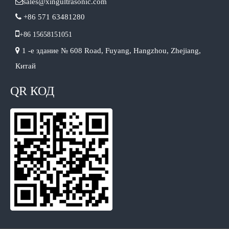

sales@xingultrasonic.com

+86 571 63481280

+86 15658151051

1 -е здание № 608 Road, Fuyang, Hangzhou, Zhejiang,
Китай
QR КОД