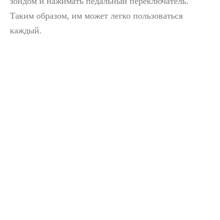
зондом и нажимать педальный переключатель.
Технология ультразвукового распыления при нанесении пленочного покрытия
Таким образом, им может легко пользоваться
Ультразвуковая система распыления - это метод формирования тонк
каждый.