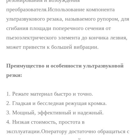
резонирования и возбуждения
преобразователя.Использование компонента
ультразвукового резака, называемого рупором, для
сгибания площади поперечного сечения от
Эра водородной энергетики: возможности оборудования для ультразвукового распыления
пьезоэлектрического элемента до кончика лезвия,
Ультразвуковая система распыления - это метод формирования тонк
может привести к большей вибрации.
Преимущество и особенности ультразвуковой
резки:
1. Режьте материал быстро и точно.
2. Гладкая и бесследная режущая кромка.
3. Мощный, эффективный и надежный.
4. Низкая стоимость, простота в
эксплуатации.Оператору достаточно обращаться с