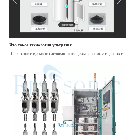
Что такое технология ультразвуковой дегазации суспензии батареи?
В настоящее время исследования по добыче антиоксидантов и анти