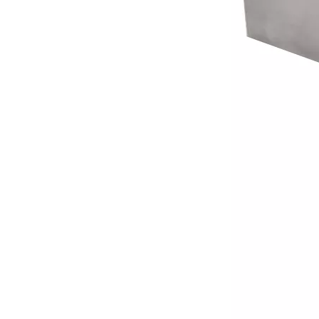
Что такое технология ультразвуковой дегазации суспензии батареи?
В настоящее время исследования по добыче антиоксидантов и анти