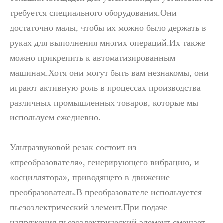
требуется специального оборудования.Они
Технология ультразвуковой стерилизации и инактивации
достаточно малы, чтобы их можно было держать в
В настоящее время исследования по добыче антиоксидантов и анти
руках для выполнения многих операций.Их также
можно прикрепить к автоматизированным
машинам.Хотя они могут быть вам незнакомы, они
играют активную роль в процессах производства
различных промышленных товаров, которые мы
используем ежедневно.
Ультразвуковой резак состоит из
«преобразователя», генерирующего вибрацию, и
«осциллятора», приводящего в движение
преобразователь.В преобразователе используется
пьезоэлектрический элемент.При подаче
напряжения пьезоэлектрический элемент смещает