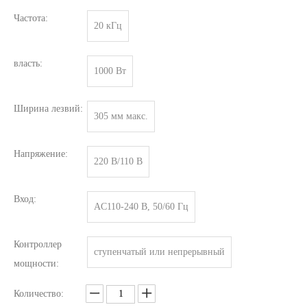
Частота:
20 кГц
власть:
1000 Вт
Ширина лезвий:
305 мм макс.
Что такое технология ультразвуковой экстракции чая?
Напряжение:
220 В/110 В
В настоящее время исследования по добыче антиоксидантов и анти
Вход:
AC110-240 В, 50/60 Гц
Контроллер
ступенчатый или непрерывный
мощности:
Количество: