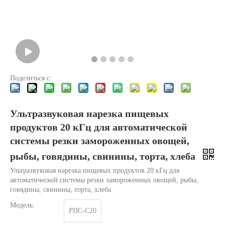
Поделиться с:
Ультразвуковая нарезка пищевых
продуктов 20 кГц для автоматической
Что такое технология ультразвукового диспергирования пигментов?
системы резки замороженных овощей,
В настоящее время исследования по добыче антиоксидантов и анти
рыбы, говядины, свинины, торта, хлеба
Ультразвуковая нарезка пищевых продуктов 20 кГц для
автоматической системы резки замороженных овощей, рыбы,
говядины, свинины, торта, хлеба
Модель:
РПС-С20