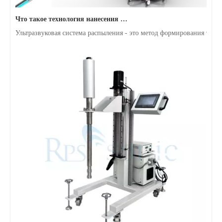
Что такое технология нанесения покрытия ультразвуковым распылением на полупроводниковый эндоскоп
Ультразвуковая система распыления - это метод формирования тонк