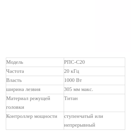
Что такое технология нанесения покрытия ультразвуковым распылением на полупроводниковый эндоскоп
Ультразвуковая система распыления - это метод формирования тонк
Модель
РПС-С20
Частота
20 кГц
Власть
1000 Вт
ширина лезвия
305 мм макс.
Материал режущей
Титан
головки
Контроллер мощности
ступенчатый или
непрерывный