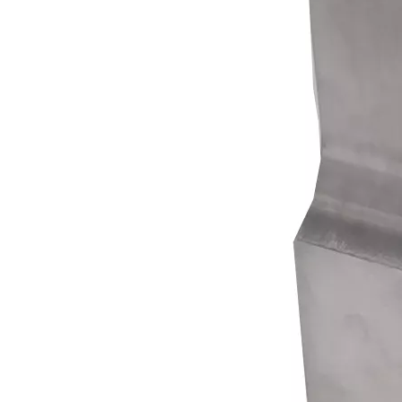
Знаете ли вы ультразвуковую сварку жгутов металлических проводов?
Что такое ультразвуковое олова? Ультразвуковое олова - это своег
Преимущества ультразвуковой сварки дверных панелей автомобиля
Каков принцип и теория ультразвуковой пластиковой сварочной м