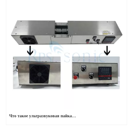
Что такое ультразвуковая пайка олова?
Что такое ультразвуковое олова? Ультразвуковое олова - это своег