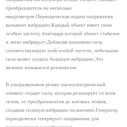
преобразователь на несколько
микрометров.Периодическая подача напряжения
Исследование инактивации бактериальных спор с помощью ультразвуковой технологии
вызывает вибрацию.Каждый объект имеет свою
В настоящее время исследования по добыче антиоксидантов и анти
особую частоту, благодаря которой объект стабилен
и легко вибрирует.Добавляя внешнюю силу,
соответствующую этой особой частоте, небольшая
сила может создать большую вибрацию.Это
явление называется резонансом.
В ультразвуковом резаке пьезоэлектрический
элемент создает силу, которая резонирует со всем
телом, от преобразователя до кончика лезвия,
создавая сильную вибрацию на кончике.Генератор
периодически генерирует напряжение для