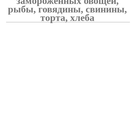
замороженных овощей,
рыбы, говядины, свинины,
торта, хлеба
Ультразвуковая технология извлечения грибов
В настоящее время исследования по добыче антиоксидантов и анти
Ультразвуковая технология резки торта
Применение ультразвуковой в швейной промышленности в основном о