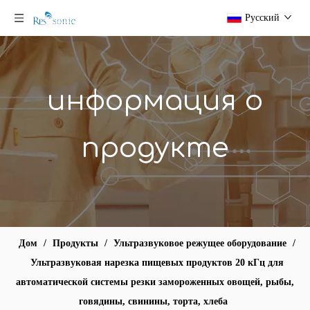
Новая нетканая ультразвуковая швейная машина Fibet для производства скатертей
Лабораторный ультразвуковой смеситель 28 кГц, небольшой гомогенизатор
Pусский
информация о
продукте
Ультразвуковой гомогенизатор 20 кГц, 3000 Вт для косметической промышленности
20 кГц хлеб, сырный торт, слайсер для нарезки пищевых ножей, ультразвуковая система резки, машина
Дом
/
Продукты
/
Ультразвуковое режущее оборудование
/
Ультразвуковая нарезка пищевых продуктов 20 кГц для
автоматической системы резки замороженных овощей, рыбы,
говядины, свинины, торта, хлеба