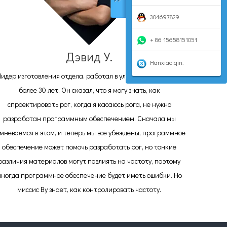
304697829
+ 86 15658151051
Дэвид У.
Hanxiaoiqin.
идер изготовления отдела. работал в ультразвуковой зоне
более 30 лет. Он сказал, что я могу знать, как
спроектировать рог, когда я касаюсь рога, не нужно
разработан программным обеспечением. Сначала мы
мневаемся в этом, и теперь мы все убеждены, программное
обеспечение может помочь разработать рог, но тонкие
различия материалов могут повлиять на частоту, поэтому
иногда программное обеспечение будет иметь ошибки. Но
миссис Ву знает, как контролировать частоту.