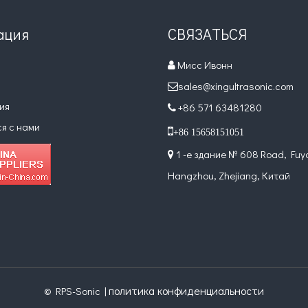
ация
СВЯЗАТЬСЯ
Мисс Ивонн

sales@xingultrasonic.com

ия
+86 571 63481280

ся с нами

+86 15658151051
1 -е здание № 608 Road, Fuy

Hangzhou, Zhejiang, Китай
политика конфиденциальности
© RPS-Sonic |