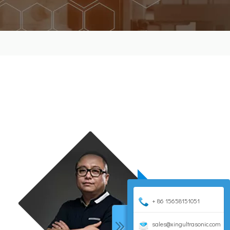
+ 86 15658151051
sales@xingultrasonic.com