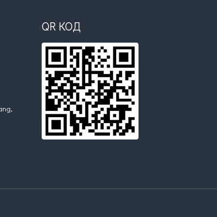
QR КОД
ang,