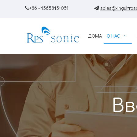
+86 - 15658151051
sales@xingultras


ДОМА
О НАС
Вв