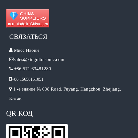
СВЯЗАТЬСЯ

Мисс Ивонн

sales@xingultrasonic.com

+86 571 63481280

+86 15658151051

1 -е здание № 608 Road, Fuyang, Hangzhou, Zhejiang,
Китай
QR КОД