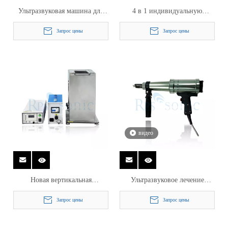
Ультразвуковая машина для
4 в 1 индивидуальную
удаленного оружия для сжатия
ультразвуковую жестяную
Запрос цены
Запрос цены
остаточного напряжения
машину Ультразвуковая
паяльная машина для SN
Tinning
видео
Новая вертикальная
Ультразвуковое лечение
ультразвуковая жестная
высокой частоты для снятия
Запрос цены
Запрос цены
машина Ультразвуковая
стресса
паяльная машина для пайки
SN