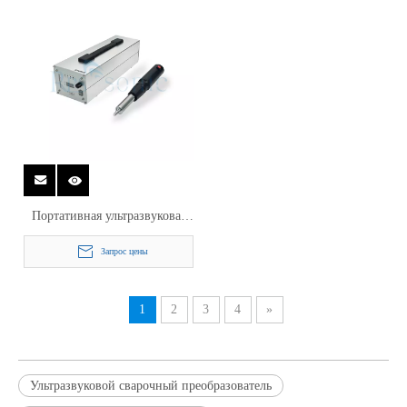
Портативная ультразвуковая
олова 20 кГц для оловянного
Запрос цены
SN на AL промышленное
ручное пистолет
1
2
3
4
»
Ультразвуковой сварочный преобразователь