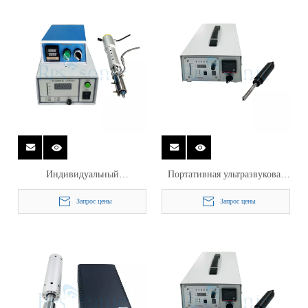
Индивидуальный
Портативная ультразвуковая
ультразвуковой паяльный
паяльная машина 60 кГц для
Запрос цены
Запрос цены
аппарат с контролем
лужения Sn ручного
температуры
пистолета