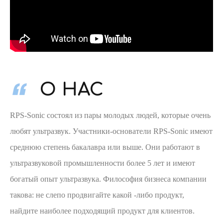
О НАС
RPS-Sonic состоял из пары молодых людей, которые очень
любят ультразвук. Участники-основатели RPS-Sonic имеют
среднюю степень бакалавра или выше. Они работают в
ультразвуковой промышленности более 5 лет и имеют
богатый опыт ультразвука. Философия бизнеса компании
такова: не слепо продвигайте какой -либо продукт,
найдите наиболее подходящий продукт для клиентов.