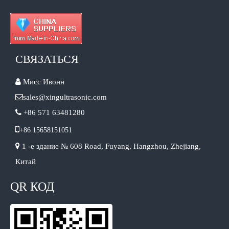
СВЯЗАТЬСЯ

Мисс Ивонн

sales@xingultrasonic.com

+86 571 63481280

+86 15658151051

1 -е здание № 608 Road, Fuyang, Hangzhou, Zhejiang,
Китай
QR КОД