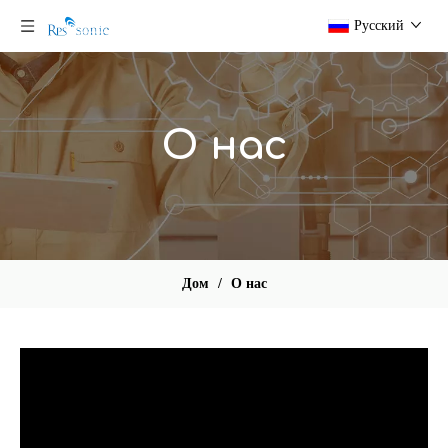
Pусский
О нас
Дом
/
О нас