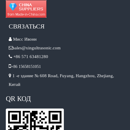
СВЯЗАТЬСЯ

Мисс Ивонн

sales@xingultrasonic.com

+86 571 63481280

+86 15658151051

1 -е здание № 608 Road, Fuyang, Hangzhou, Zhejiang,
Китай
QR КОД