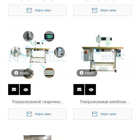
рожок высокой амплитуды 35
сонотрод 35 кГц, 800 Вт в
Запрос цены
Запрос цены
кГц для ультразвуковой
машине для кружева
швейной машины
бесшовного нижнего белья
видео
видео
Ультразвуковой сварочный
Ультразвуковая швейная
автомат для резки пластика 35
машина для бесшовного
Запрос цены
Запрос цены
кГц
шитья для сварки нетканых
материалов