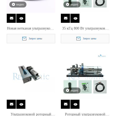
видео
видео
Новая нетканая ультразвуковая
35 кГц 800 Вт ультразвуковая
швейная машина Fibet для
швейная машина с роторным
Запрос цены
Запрос цены
производства скатертей
сонотродом для халатов
видео
Ультразвуковой роторный
Роторный ультразвуковой