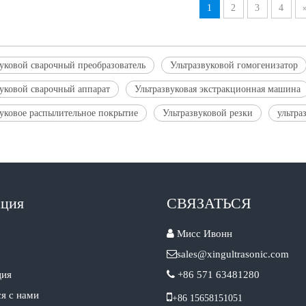
1
2
3
4
вуковой сварочный преобразователь
Ультразвуковой гомогенизатор
вуковой сварочный аппарат
Ультразвуковая экстракционная машина
вуковое распылительное покрытие
Ультразвуковой резки
ультра
ация
СВЯЗАТЬСЯ

Мисс Ивонн

sales@xingultrasonic.com
ция

+86 571 63481280
ся с нами

+86 15658151051