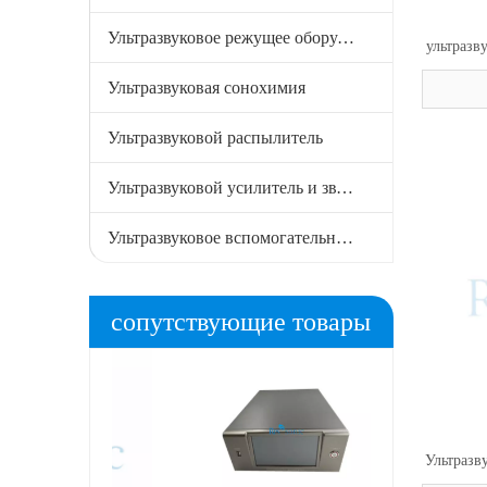
Ультразвуковое режущее оборудование
ультразв
мощност
Ультразвуковая сонохимия
пласт
Ультразвуковой распылитель
Ультразвуковой усилитель и звуковой сигнал
Ультразвуковое вспомогательное оборудование
сопутствующие товары
Ультразв
мощ