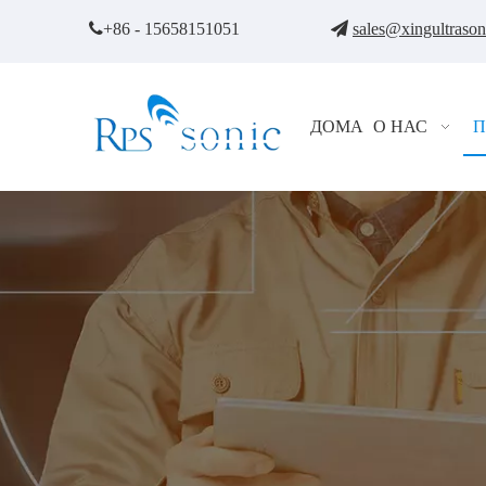

+86 - 15658151051

sales@xingultraso
ДОМА
О НАС
П