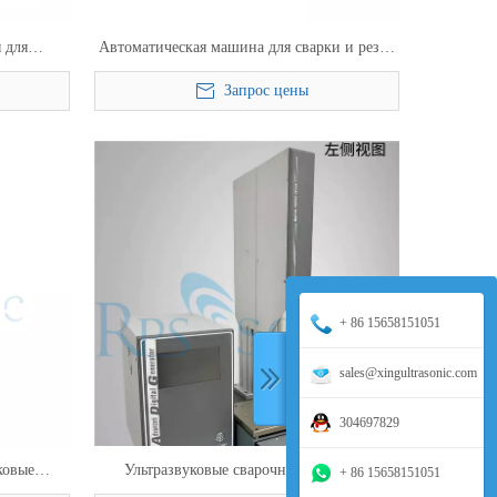
 для
Автоматическая машина для сварки и резки
рата для
сетки с крышкой фильтра для краски
Запрос цены
+ 86 15658151051
sales@xingultrasonic.com
304697829
ковые
Ультразвуковые сварочные аппараты
+ 86 15658151051
уковой
Ультразвуковой сварочный аппарат для