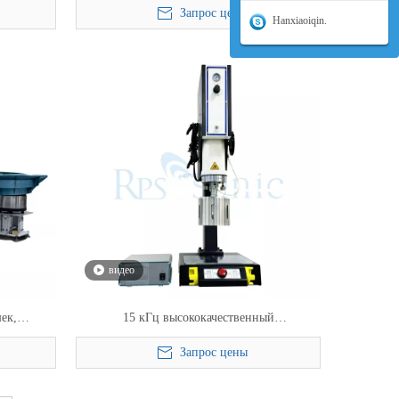
Запрос цены
краном для
пластика и нетканых материалов
Hanxiaoiqin.
видео
шек,
15 кГц высококачественный
сварочный
индивидуальный звуковой ультразвуковой
Запрос цены
оротным
сварочный аппарат для сварки пластика с
цифровым генератором