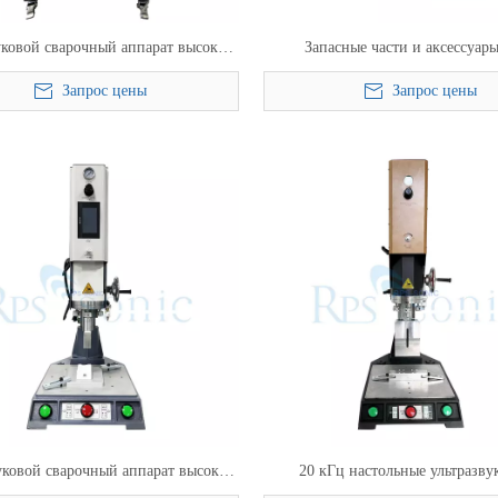
уковой сварочный аппарат высокой
Запасные части и аксессуары
и 15 кГц, сварочный аппарат для
ультразвукового сварочного аппа
Запрос цены
Запрос цены
ика HDPE, сварка электронных
сварки георешетки ПЭТ
коробок
уковой сварочный аппарат высокой
20 кГц настольные ультразву
ности 15 кГц, ультразвуковые
сварочные аппараты ультразв