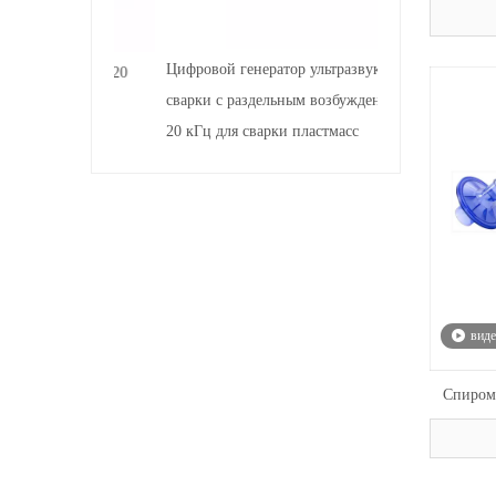
настольн
Цифровой генератор ультразвуковой
ой сварки 20
сварки с раздельным возбуждением
олжения
20 кГц для сварки пластмасс
вид
Спиром
авто
ультра
м