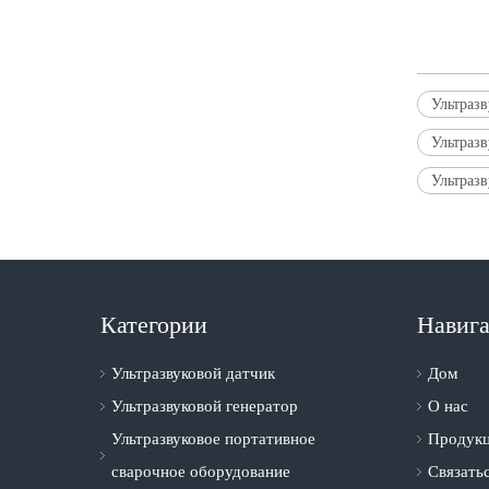
Ультраз
Ультраз
Ультраз
Категории
Навиг
Ультразвуковой датчик
Дом
Ультразвуковой генератор
О нас
Ультразвуковое портативное
Продук
сварочное оборудование
Связать