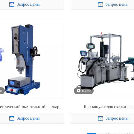
Запрос цены
Запрос цены
ые сварочные аппараты для сварки
сварочный аппарат с сенсорным э
в душе
автомобильной сварки
ео
видео
етрический дыхательный фильтр,
Краскопульт для сварки ча
матический сварочный аппарат,
автоматический ультразвуковой 
Запрос цены
Запрос цены
звуковой сварочный аппарат для
аппарат с индексирующим пов
едицинского оборудования
столом