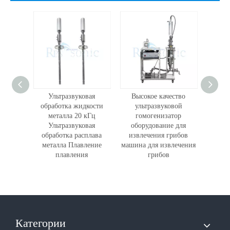
ьный
Ультразвуковая
Высокое качество
Высо
вой
обработка жидкости
ультразвуковой
испыт
тор
металла 20 кГц
гомогенизатор
д
0 Вт,
Ультразвуковая
оборудование для
п
еактор,
обработка расплава
извлечения грибов
ул
ибов,
металла Плавление
машина для извлечения
гом
ча с
плавления
грибов
насосо
ейкой
Категории