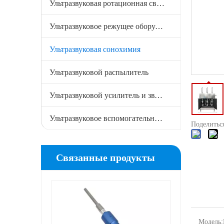
Ультразвуковая ротационная сварка
Ультразвуковой жидкостный процесс для оборудования для извлечения трав
Ультразвуковое режущее оборудование
Ультразвуковая сонохимия
Ультразвуковой распылитель
Ультразвуковой усилитель и звуковой сигнал
Ультразвуковое вспомогательное оборудование
Поделиться
Связанные продукты
Промышленный ультразвуковой эмульгатор для эмульгатора масла в воде
Модель: