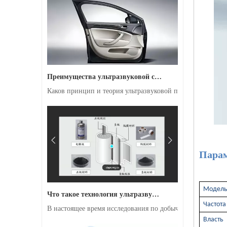
Ультразвуковой гомогенизатор для удаления загрязнений внутри труб
Преимущества ультразвуковой сварки дверных панелей автомобиля
Каков принцип и теория ультразвуковой пластиковой св
Пара
Машина эмульгирования и дисперсии высокой амплитуды ультразвуковая сонохимия
Что такое технология ультразвуковой дегазации суспензии батареи?
Модел
В настоящее время исследования по добыче антиоксидант
Частота
Власть