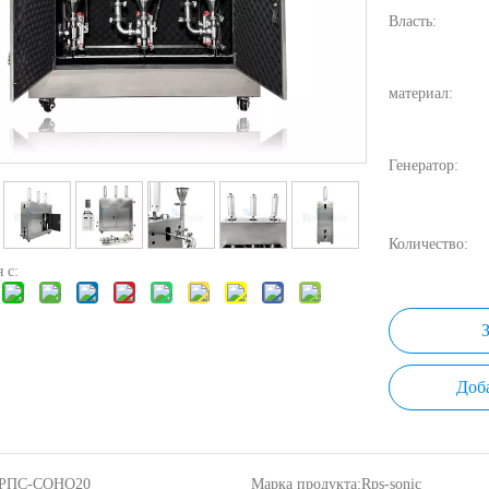
Власть:
материал:
Генератор:
Количество:
 с:
Доб
РПС-СОНО20
Марка продукта:
Rps-sonic