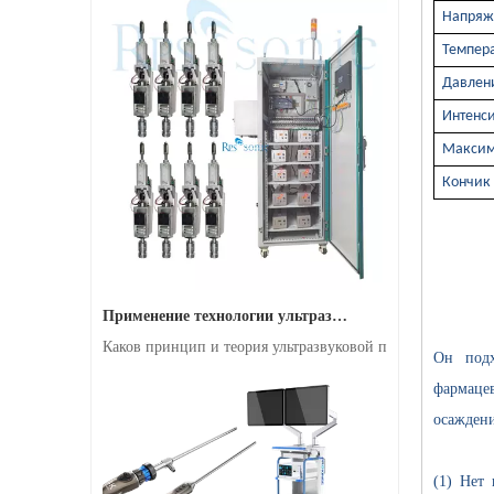
Напряж
Темпер
Давлен
Интенси
Максим
Ультразвуковая система ультразвуковой эмульгации для обработки жидкостей
Кончик
Применение технологии ультразвуковой сварки в медицинских товарах
Каков принцип и теория ультразвуковой пластиковой св
Он подх
фармацев
осаждени
(1) Нет 