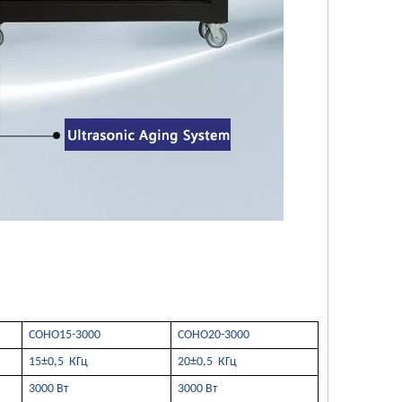
？ Как работает ультразвуковая сварка？ Какова композиция и функция 
СОНО15-3000
СОНО20-3000
ирокое внимание ученых и иностранных дел. Значительные результаты и
15±0,5 КГц
20±0,5 КГц
3000 Вт
3000 Вт