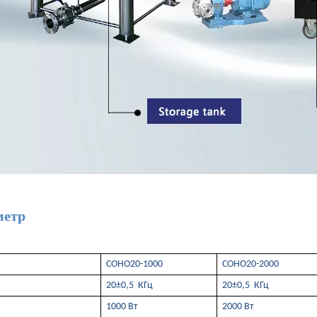
арочной машины? Принцип ультразвуковой пластиковой сварочной машины
метр
ь
СОНО20-1000
СОНО20-2000
ов и антивозрастных препаратов из натуральных продуктов привлекли ш
20±0,5 КГц
20±0,5 КГц
1000 Вт
2000 Вт