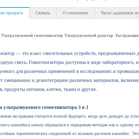
ие продукта
Скачать
О сонохимии
Часто задаваемые в
Ультразвуковой гомогенизатор Ультразвуковой реактор Экстракция
изатор — это класс смесительных устройств, предназначенных дл
одную смесь. Гомогенизаторы доступны в виде лабораторного, 
уемого для различных применений в исследованиях и промышл
т смешивание и дезинтеграцию различных материалов, включая
я, продукты питания, клетки, ткани и другие.
 ультразвукового гомогенизатора 3 в 1
уковая экстракция считается волной будущего, когда дело доходит до у
кого каннабиса начала обращаться к передовым методам как к одному 
собных терапевтических соединений из волокон растения каннабис. Это 