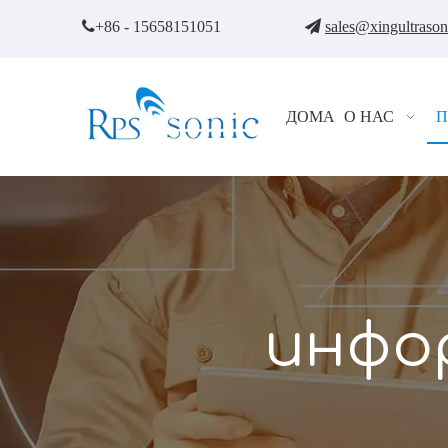

+86 - 15658151051

sales@xingultraso
ДОМА
О НАС
П
инфо