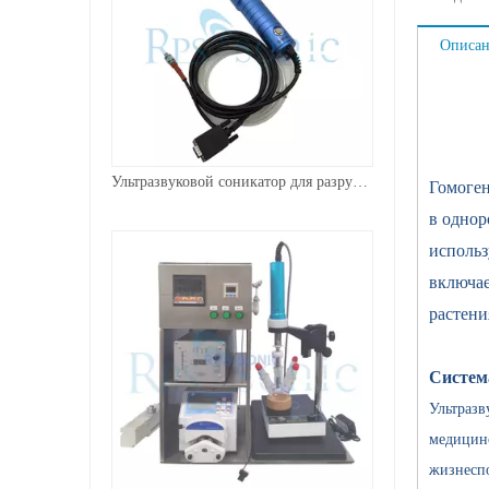
Описан
Ультразвуковой соникатор для разрушения клеток с частотой 20 кГц 500 Вт
Гомоген
в однор
использ
включае
растени
Система
Ультразв
медицинс
жизнеспо