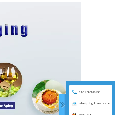
+ 86 15658151051
sales@xingultrasonic.com