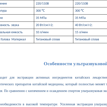
ение
220/110В
220/110В
атура
300 ℃
300 ℃
ие
35 МПа
35 МПа
вность звука
20 Вт/см⊃2;
40 Вт/см⊃2;
альная емкость
10 л/мин
15 л/мин
 Голова Материал
Титановый сплав
Титановый сплав
Особенности ультразвуково
арочной машины? Принцип ультразвуковой пластиковой сварочной машины
одит для экстракции активных ингредиентов китайских лекарст
тических препаратов китайской медицины, который полностью меняет 
я. По сравнению с кипячением и осаждением спиртом ультразвуковая э
необходимости в высокой температуре. Усиленная экстракция ультраз