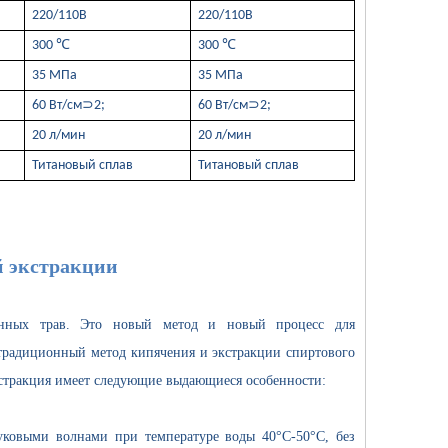
220/110В
220/110В
300 ℃
300 ℃
35 МПа
35 МПа
60 Вт/см⊃2;
60 Вт/см⊃2;
20 л/мин
20 л/мин
Титановый сплав
Титановый сплав
й экстракции
？ Как работает ультразвуковая сварка？ Какова композиция и функция 
венных трав. Это новый метод и новый процесс для
традиционный метод кипячения и экстракции спиртового
кстракция имеет следующие выдающиеся особенности:
вуковыми волнами при температуре воды 40°С-50°С, без