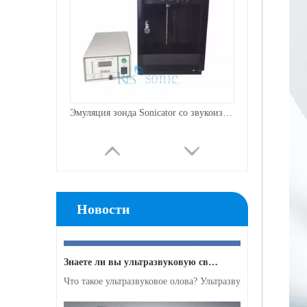
Сочетание ультразвука с другими технологиями очистки воды
В настоящее время исследования по добыче антиоксидант
Эмуляция зонда Sonicator со звукоизоляцией
Новости
Знаете ли вы ультразвуковую сварку жгутов металлических проводов?
Что такое ультразвуковое олова? Ультразвуковое олова - 