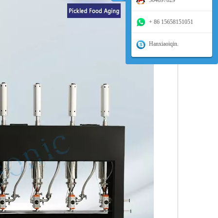
304697829
+ 86 15658151051
ирокое внимание ученых и иностранных дел. Значительные результаты и
Hanxiaoiqin.
овой зонд производит кавитацию в ядре расплавленного припоя посредство