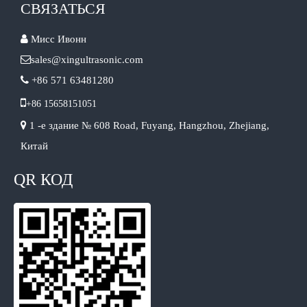
СВЯЗАТЬСЯ

Мисс Ивонн

sales@xingultrasonic.com

+86 571 63481280

+86 15658151051

1 -е здание № 608 Road, Fuyang, Hangzhou, Zhejiang,
Китай
QR КОД