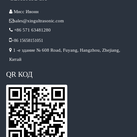

Мисс Ивонн

sales@xingultrasonic.com

+86 571 63481280

+86 15658151051

1 -е здание № 608 Road, Fuyang, Hangzhou, Zhejiang,
Китай
QR КОД