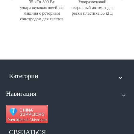
швейная
35 кГц 800 Вт
Ультразвуковой
Высо
жева 20
ультразвуковая швейная
сварочный автомат для
тным
машина с роторным
резки пластика 35 кГц
ул
нового
сонотродом для халатов
режущи
рез
Категории
Навигация
СВЯЗАТЬСЯ