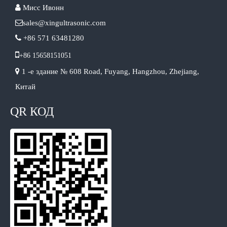

Мисс Ивонн

sales@xingultrasonic.com

+86 571 63481280

+86 15658151051

1 -е здание № 608 Road, Fuyang, Hangzhou, Zhejiang,
Китай
QR КОД