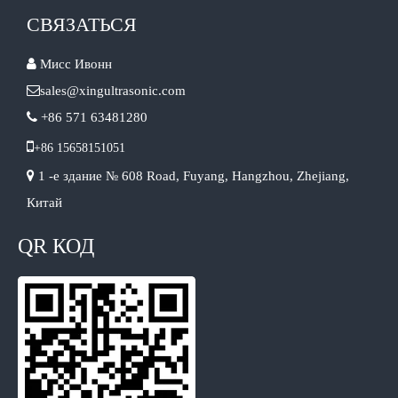
СВЯЗАТЬСЯ

Мисс Ивонн

sales@xingultrasonic.com

+86 571 63481280

+86 15658151051

1 -е здание № 608 Road, Fuyang, Hangzhou, Zhejiang,
Китай
QR КОД