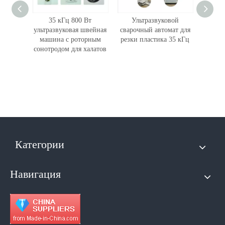
швейная
35 кГц 800 Вт
Ультразвуковой
Высо
жева 20
ультразвуковая швейная
сварочный автомат для
тным
машина с роторным
резки пластика 35 кГц
ул
нового
сонотродом для халатов
режущи
рез
Категории
Навигация