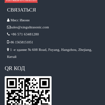
СВЯЗАТЬСЯ

Мисс Ивонн

sales@xingultrasonic.com

+86 571 63481280

+86 15658151051

1 -е здание № 608 Road, Fuyang, Hangzhou, Zhejiang,
Китай
QR КОД