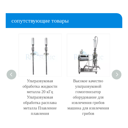
сопутствующие товары
ьный
Ультразвуковая
Высокое качество
Высо
вой
обработка жидкости
ультразвуковой
испыт
тор
металла 20 кГц
гомогенизатор
д
0 Вт,
Ультразвуковая
оборудование для
п
еактор,
обработка расплава
извлечения грибов
ул
ибов,
металла Плавление
машина для извлечения
гом
ча с
плавления
грибов
насосо
ейкой