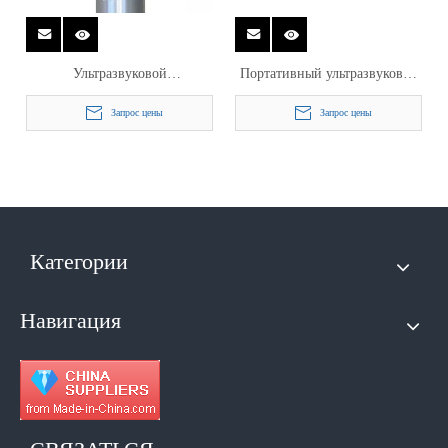
Ультразвуковой
Портативный ультразвуковой
преобразователь 28 кГц для
сварочный аппарат точечной
Запрос цены
Запрос цены
ручного сварочного зонда
сварки 28/35 кГц для сварки
высокой мощности
полиэстера
Категории
Навигация