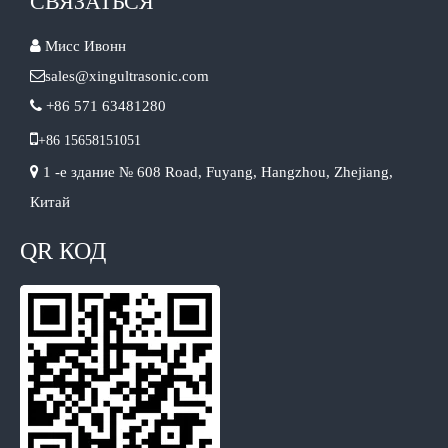
СВЯЗАТЬСЯ

Мисс Ивонн

sales@xingultrasonic.com

+86 571 63481280

+86 15658151051

1 -е здание № 608 Road, Fuyang, Hangzhou, Zhejiang,
Китай
QR КОД